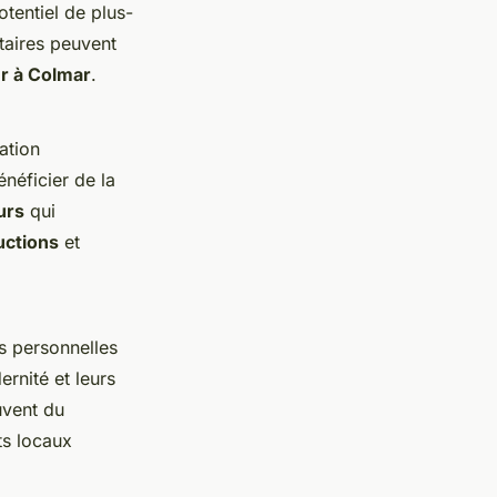
otentiel de plus-
étaires peuvent
er à Colmar
.
ation
néficier de la
urs
qui
uctions
et
 personnelles
ernité et leurs
uvent du
ts locaux