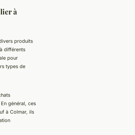
ier à
ivers produits
à différents
ale pour
ers types de
chats
. En général, ces
uf à Colmar, ils
ation