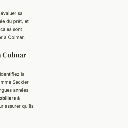
 évaluer sa
ée du prêt, et
ocales sont
er à Colmar.
 à Colmar
dentifiez la
omme Seckler
longues années
biliers à
ur assurer qu'ils