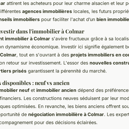
mar
attirent les acheteurs pour leur charme alsacien et leur p
différentes
agences immobilières
locales, les futurs propri
nseils immobiliers
pour faciliter l'achat d’un
bien immobili
nvestir dans l'immobilier à Colmar
t immobilier à Colmar
s'avère fructueux grâce à sa localis
on dynamisme économique. Investir ici signifie également bé
à Colmar
, tout en s'ouvrant à des
projets immobiliers en co
on retour sur investissement. L'essor des
nouvelles constr
tiers prisés
garantissent la pérennité du marché.
 disponibles : neuf vs ancien
mobilier neuf
et
immobilier ancien
dépend des préférences
 financiers. Les constructions neuves séduisent par leur mod
ques optimisées. En revanche, les biens anciens offrent so
pportunité de
négociation immobilière à Colmar
. Les exper
compagnement pour des décisions éclairées.