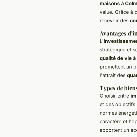
maisons à Col
value. Grâce à 
recevoir des
co
Avantages d'i
L'
investissemen
stratégique et s
qualité de vie 
promettent un b
l'attrait des
quar
Types de biens
Choisir entre
im
et des objectifs
normes énergéti
caractère et l'o
apportent un ac