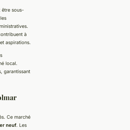
t être sous-
les
inistratives.
contribuent à
et aspirations.
es
é local.
, garantissant
olmar
tés. Ce marché
er neuf
. Les