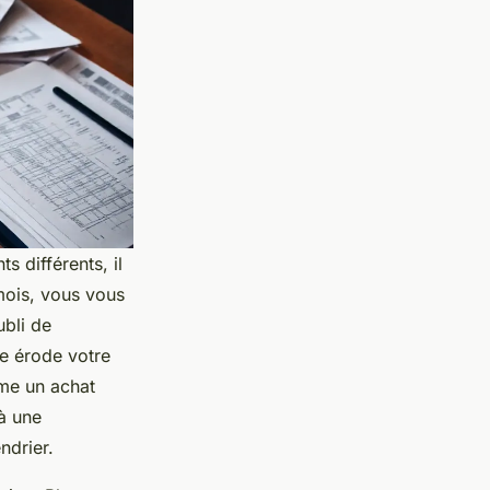
s différents, il
mois, vous vous
ubli de
le érode votre
mme un achat
 à une
ndrier.