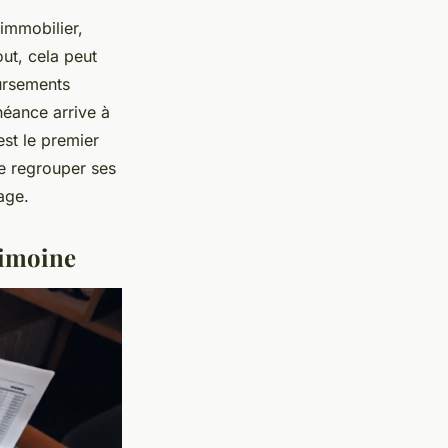
 immobilier,
ut, cela peut
ursements
héance arrive à
est le premier
de
regrouper ses
age.
rimoine