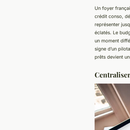
Un foyer françai
crédit conso, d
représenter jus
éclatés. Le bud
un moment différ
signe d’un pilot
prêts
devient un
Centraliser