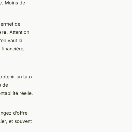
ve. Moins de
 permet de
vre
. Attention
’en vaut la
 financière,
obtenir un taux
s de
tabilité réelle.
angez d’offre
ier, et souvent