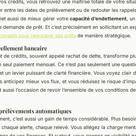
os crédits, vous retrouvez une maîtrise totale de votre situa
er entre les dates de prélèvement ou de redouter les rappel
met aussi de mieux gérer votre
capacité d’endettement
, un
e demande de prêt. Et c’est précisément en sollicitant un e
conseils pour regrouper ses prêts
de manière stratégique.
cellement bancaire
 de crédits, souvent appelé rachat de dette, transforme pl
 seul paiement mensuel. Ce n’est pas seulement une quest
t un levier puissant de clarté financière. Vous voyez clair 
s anticipez mieux vos flux, et vous réduisez le risque d’im
st aussi l’occasion de revoir l’ensemble de vos conditions de
s prélèvements automatiques
ent, c’est aussi un gain de temps considérable. Plus besoin
chaque alerte, chaque relevé. Vous allégez la charge mental
nne de vos finances. Et surtout, vous gagnez en visibilité po