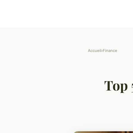
Accueil
›
Finance
Top 