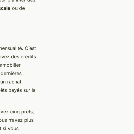
scale
ou de
ensualité. C’est
 avez des crédits
immobilier
 dernières
 un rachat
rêts payés sur la
vez cinq prêts,
ous n’avez plus
t si vous