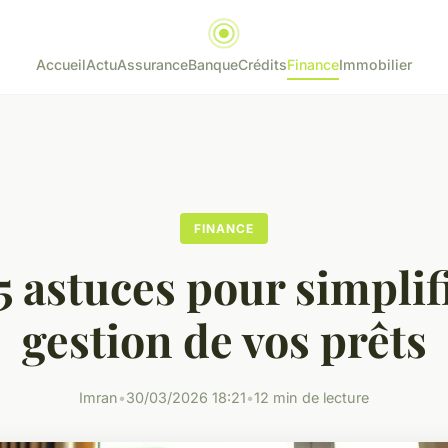
Accueil
Actu
Assurance
Banque
Crédits
Finance
Immobilier
FINANCE
5 astuces pour simplifi
gestion de vos prêts
Imran
•
30/03/2026 18:21
•
12 min de lecture