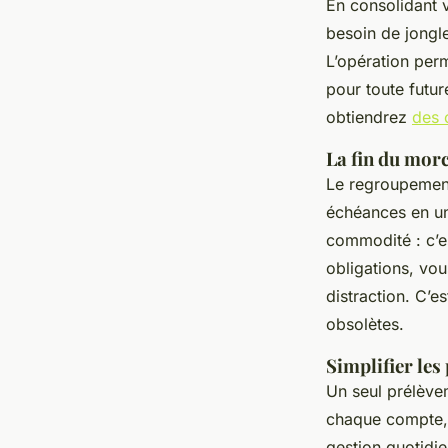
En consolidant v
besoin de jongl
L’opération per
pour toute futur
obtiendrez
des 
La fin du mor
Le regroupement
échéances en un
commodité : c’es
obligations, vou
distraction. C’e
obsolètes.
Simplifier le
Un seul prélèvem
chaque compte, 
gestion quotidie