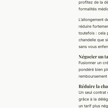
profitez de la d
formalités médi
L’allongement de
réduire forteme
toutefois : cela
chandelle que si
sans vous enfer
Négocier un t
Fusionner un cr
pondéré bien plu
remboursement an
Réduire la ch
Un seul contrat 
grâce à la délég
un tarif plus né