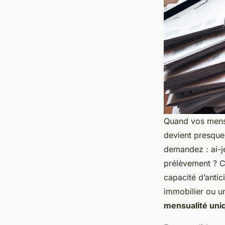
Quand vos mensua
devient presque
demandez : ai-je
prélèvement ? Ce
capacité d’antic
immobilier ou un
mensualité uni