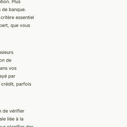
tion. Plus
s de banque.
 critère essentiel
xpert, que vous
usieurs
ion de
dans vos
payé par
 crédit, parfois
 de vérifier
e liée à la
ur planifier des